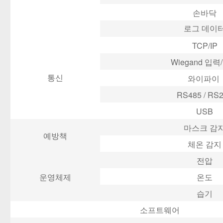
손바닥
로그 데이
TCP/IP
Wiegand 입력
통신
와이파이
RS485 / RS
USB
마스크 감
예방책
체온 감지
전압
운영체제
온도
습기
소프트웨어