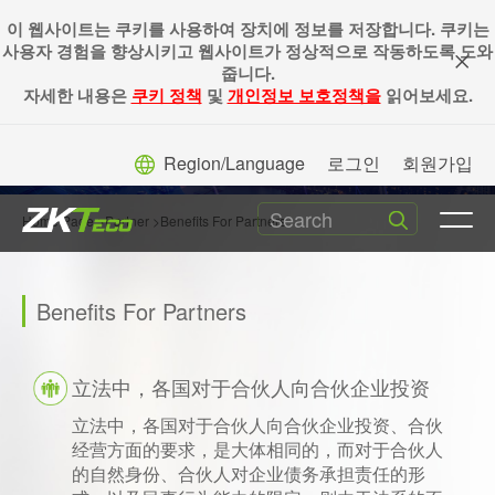
이 웹사이트는 쿠키를 사용하여 장치에 정보를 저장합니다. 쿠키는
사용자 경험을 향상시키고 웹사이트가 정상적으로 작동하도록 도와
줍니다.
자세한 내용은
쿠키 정책
및
개인정보 보호정책을
읽어보세요.
Region/Language
로그인
회원가입
Home Page
>
Partner
>Benefits For Partners
Benefits For Partners
立法中，各国对于合伙人向合伙企业投资
立法中，各国对于合伙人向合伙企业投资、合伙
经营方面的要求，是大体相同的，而对于合伙人
的自然身份、合伙人对企业债务承担责任的形